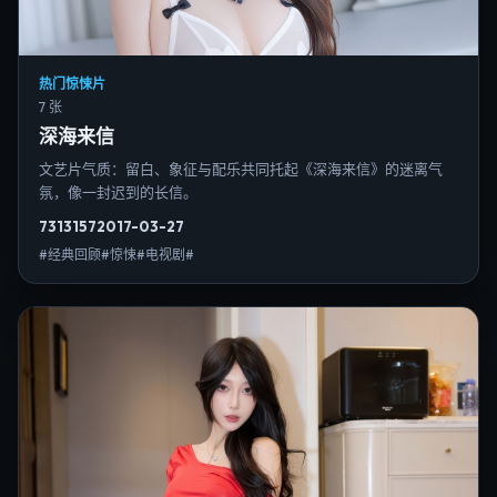
热门惊悚片
7 张
深海来信
文艺片气质：留白、象征与配乐共同托起《深海来信》的迷离气
氛，像一封迟到的长信。
7313
157
2017-03-27
#经典回顾#惊悚#电视剧#