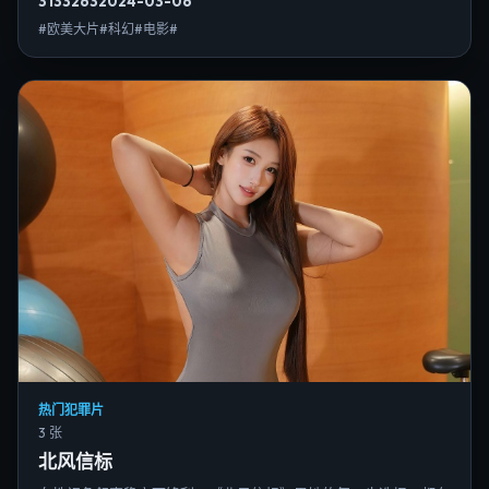
3133
263
2024-03-06
#欧美大片#科幻#电影#
热门犯罪片
3 张
北风信标