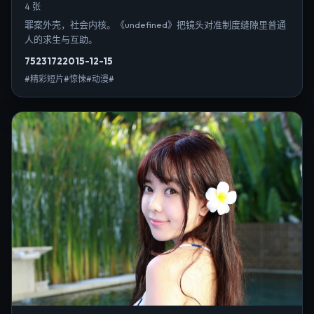
4 张
罪案外壳，社会内核。《undefined》把镜头对准制度缝隙里普通
人的求生与互助。
7523
172
2015-12-15
#精彩短片#惊悚#动漫#