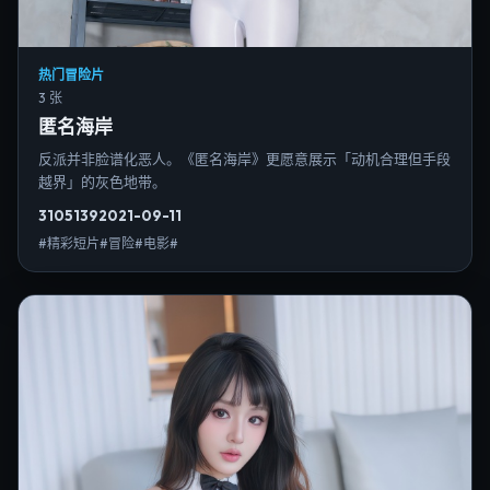
热门冒险片
3 张
匿名海岸
反派并非脸谱化恶人。《匿名海岸》更愿意展示「动机合理但手段
越界」的灰色地带。
3105
139
2021-09-11
#精彩短片#冒险#电影#