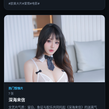
#欧美大片#爱情#电影#
热门惊悚片
7 张
深海来信
文艺片气质：留白、象征与配乐共同托起《深海来信》的迷离气