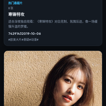
热门悬疑片
8 张
寒锋特攻
适合深夜独自观看：《寒锋特攻》对白克制、氛围压迫，像一场缓
慢升温的梦魇。
7429
143
2019-10-06
#欧美大片#悬疑#动漫#