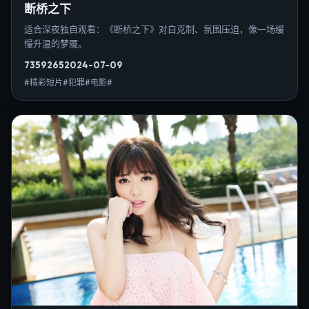
断桥之下
适合深夜独自观看：《断桥之下》对白克制、氛围压迫，像一场缓
慢升温的梦魇。
7359
265
2024-07-09
#精彩短片#犯罪#电影#