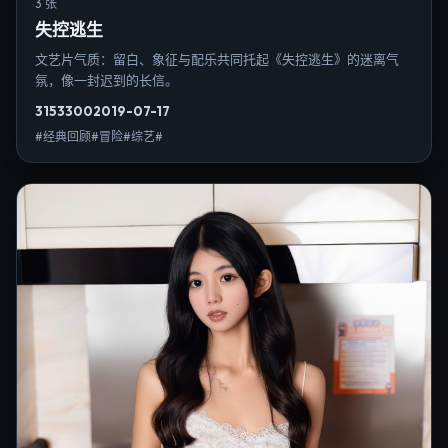
3 张
失控逃生
文艺片气质：留白、象征与配乐共同托起《失控逃生》的迷离气
氛，像一封迟到的长信。
3153
300
2019-07-17
#经典回顾#冒险#综艺#