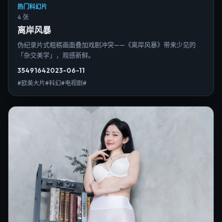
热门科幻片
4 张
离岸风暴
伪纪录片式粗粝画面叠加戏剧冲突——《离岸风暴》带来少见的
「杂交美学」，观感新鲜。
3549
164
2023-06-11
#欧美大片#科幻#电视剧#