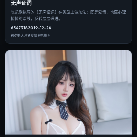
无声证词
陈凯歌执导的《无声证词》在类型上做加法：既是爱情，也藏心理
惊悚的暗线，反转层层递进。
6547
318
2019-12-24
#欧美大片#爱情#电影#