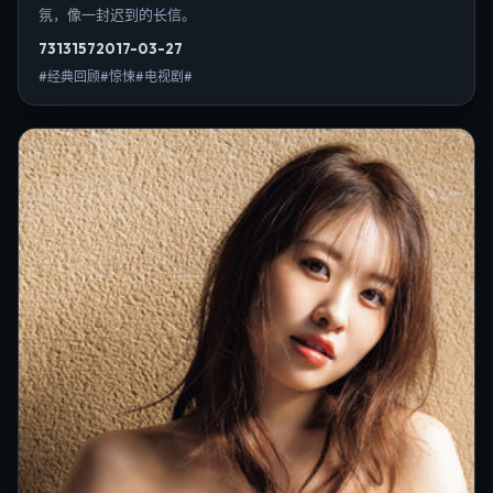
氛，像一封迟到的长信。
7313
157
2017-03-27
#经典回顾#惊悚#电视剧#