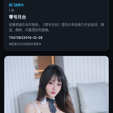
热门战争片
7 张
零号月台
如果把城市当作角色，《零号月台》里的日本街巷几乎会说话：潮
湿、拥挤、闪着霓虹的疲惫。
7347
282
2016-12-28
#欧美大片#战争#电影#