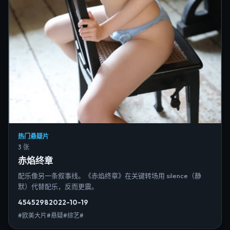
热门悬疑片
3 张
赤焰终章
配乐像另一条叙事线。《赤焰终章》在关键转场用 silence（静
默）代替配乐，反而更震。
4545
298
2022-10-19
#欧美大片#悬疑#综艺#