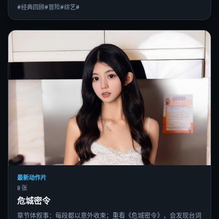
#经典回顾#冒险#综艺#
最新动作片
8 张
危城密令
章节体叙事：每段都以意外收束；重看《危城密令》，会发现台词