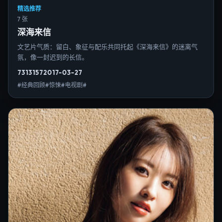
精选推荐
7 张
深海来信
文艺片气质：留白、象征与配乐共同托起《深海来信》的迷离气
氛，像一封迟到的长信。
7313
157
2017-03-27
#经典回顾#惊悚#电视剧#