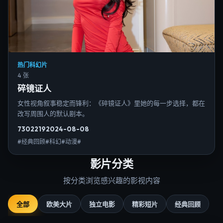
热门科幻片
4 张
碎镜证人
女性视角叙事稳定而锋利：《碎镜证人》里她的每一步选择，都在
改写周围人的默认剧本。
7302
219
2024-08-08
#经典回顾#科幻#动漫#
影片分类
按分类浏览感兴趣的影视内容
全部
欧美大片
独立电影
精彩短片
经典回顾